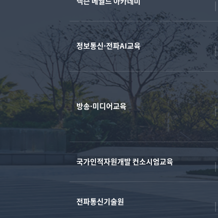
넥슨 메월드 아카데미
정보통신·전파AI교육
방송·미디어교육
국가인적자원개발 컨소시엄교육
전파통신기술원