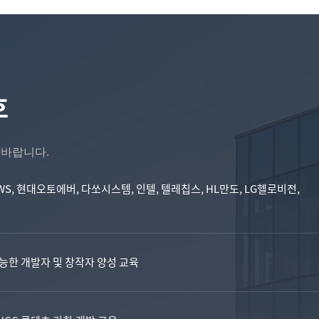
호
바랍니다.
오, A WS, 현대오토에버, 다쏘시스템, 인텔, 텔레칩스, HL만도, LG헬로비전,
가능한 개발자 및 창작자 양성 교육