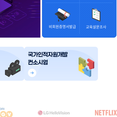
비회원증명서발급
교육설문조사
국가인적자원개발
컨소시엄