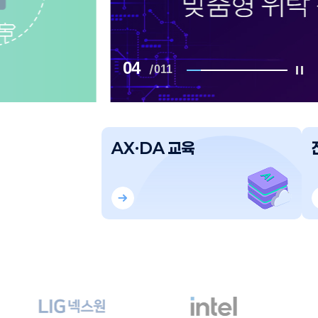
05
011
AX·DA 교육