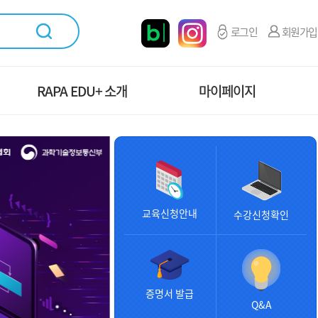
로그인
회원가입
RAPA EDU+ 소개
마이페이지
조직도 및 연락처
마이페이지 메인
오시는길
수강신청관리
증명서 발급현황
교육신청안내
수강신청확인
교육설문조사
나의 문의내역
개인정보 관리
증명서 발급
Q&A
계산서 신청