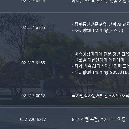
02-317-6144
메이플스토리 월드 플랫폼 기반 U
정보통신전문교육, 전파 AI 교
02-317-6165
K-Digital Training(시스코)
방송영상미디어 전문·청년 교
글로벌 다큐멘터리 아카데미
02-317-6165
지역 방송 AI 제작역량 강화 교
K-Digital Training(SBS, JTB
02-317-6042
국가인적자원개발컨소시엄(재직근
032-720-8212
RF시스템 측정, 전자파 교육 등