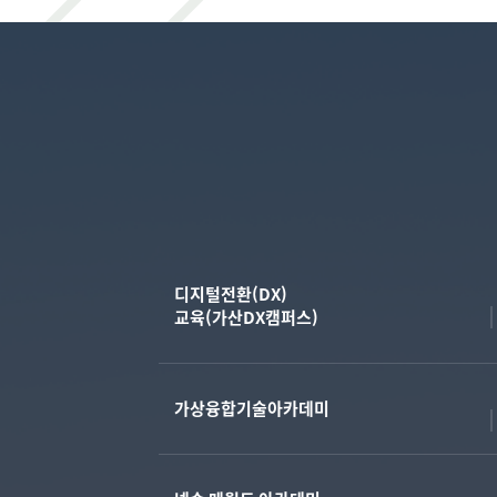
디지털전환(DX)
교육(가산DX캠퍼스)
가상융합기술아카데미