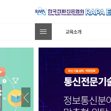
교육소개
AXㆍDX 교육
전파ㆍ통신 교육
방송ㆍ미디어 교육
국가인적자원개발컨소시엄