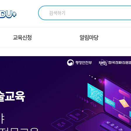
교육신청
알림마당
AXㆍDX 교육
교육신청 안내
전파ㆍ통신 교육
교육시설 및 장비안내
방송ㆍ미디어 교육
공지사항
국가인적자원개발컨소시엄
Q＆A