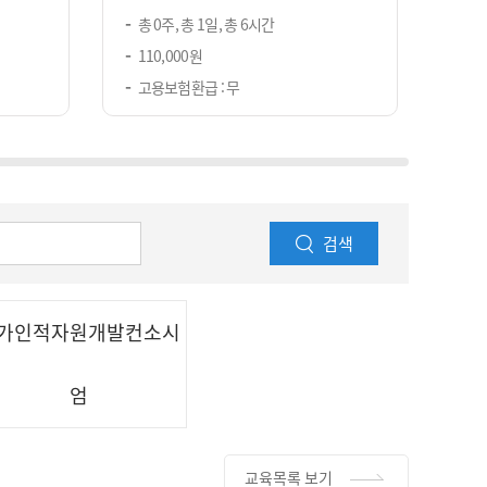
총 0주, 총 1일, 총 6시간
총 
110,000원
40
고용보험환급 : 무
고용
검색
가인적자원개발컨소시
엄
교육목록 보기