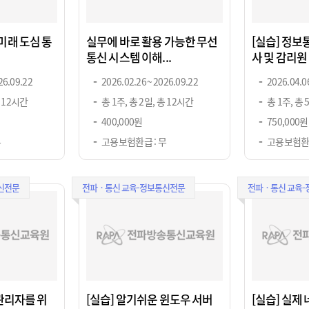
미래 도심 통
실무에 바로 활용 가능한 무선
[실습] 정
통신 시스템 이해...
사 및 감리원 배
26.09.22
2026.02.26 ~ 2026.09.22
2026.04.06
총 12시간
총 1주, 총 2일, 총 12시간
총 1주, 총 
400,000원
750,000원
무
고용보험환급 : 무
고용보험환급
신전문
전파ㆍ통신 교육-정보통신전문
전파ㆍ통신 교육
관리자를 위
[실습] 알기쉬운 윈도우 서버
[실습] 실제