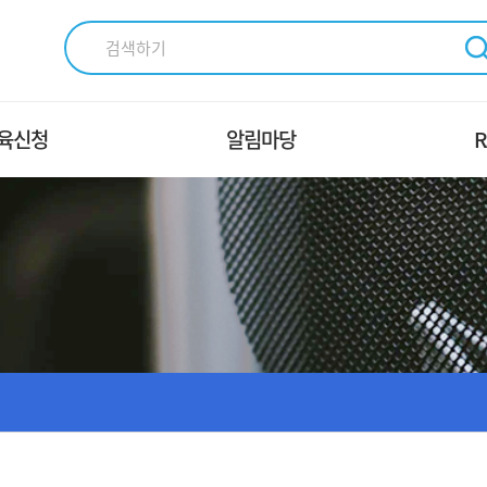
육신청
알림마당
R
XㆍDX 교육
교육신청 안내
조
파ㆍ통신 교육
교육시설 및 장비안내
송ㆍ미디어 교육
공지사항
가인적자원개발컨소시
Q＆A