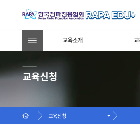
교육소개
교
AXㆍDX 교육
A
교육신청
전파ㆍ통신 교육
전
방송ㆍ미디어 교육
방
국가인적자원개발컨소시
국
엄
엄
교육신청