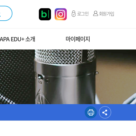
로그인
회원가입
APA EDU+ 소개
마이페이지
직도 및 연락처
마이페이지 메인
오시는길
수강신청관리
증명서 발급현황
교육설문조사
나의 문의내역
개인정보 관리
계산서 신청