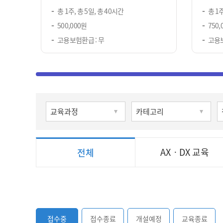
총 1주, 총 5일, 총 40시간
총 1주
500,000원
750,
고용보험환급 : 무
고용보
AXㆍDX 교육
전체
접수중
접수종료
개설예정
교육종료