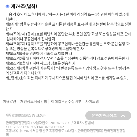
제74조(벌칙)
다음 각 호의 어느 하나에 해당하는 자는 1년 이하의 징역 또는 1천만원 이하의 벌금에
처한다.
제8조제4항을 위반하여 비슷한 표시를 한 제품을 표시·판매 또는 판매할 목적으로 진열
한 자
제44조의7제1항제1호를 위반하여 음란한 부호·문언·음향·화상 또는 영상을 배포·판매
·임대하거나 공공연하게 전시한 자
제44조의7제1항제3호를 위반하여 공포심이나 불안감을 유발하는 부호·문언·음향·화
상 또는 영상을 반복적으로 상대방에게 도달하게 한 자
제50조제6항을 위반하여 기술적 조치를 한 자
제50조의2를 위반하여 전자우편주소를 수집·판매·유통하거나 정보 전송에 이용한 자
제50조의8을 위반하여 광고성 정보를 전송한 자
제53조제4항을 위반하여 동록사항의 변경등록 또는 사업의 양도·양수 또는 합병·상속
의 신고를 하지 아니한 자
제1항제3호의 죄는 피해자가 구체적으로 밝힌 의사에 반하여 공소를 제기할 수 없다.
이용약관
개인정보취급방침
이메일무단수집거부
사이트맵
유관기관사이트
한국전파진흥협회 / 사업자번호 :
201-82-30821
/ 대표자 : 홍범식
/ TEL : 02-317-6199 / FAX : 02-317-6062
목동사옥 : [07969] 서울 양천구 목동중앙로13나길 3(한국전파진흥협회) 한국전파진흥협
회