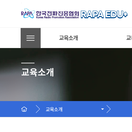
교육소개
교
AXㆍDX 교육
A
교육소개
전파ㆍ통신 교육
전
방송ㆍ미디어 교육
방
국가인적자원개발컨소시
국
엄
엄
교육소개