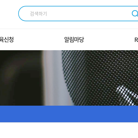
육신청
알림마당
R
XㆍDX 교육
교육신청 안내
조
파ㆍ통신 교육
교육시설 및 장비안내
송ㆍ미디어 교육
공지사항
가인적자원개발컨소시
Q＆A