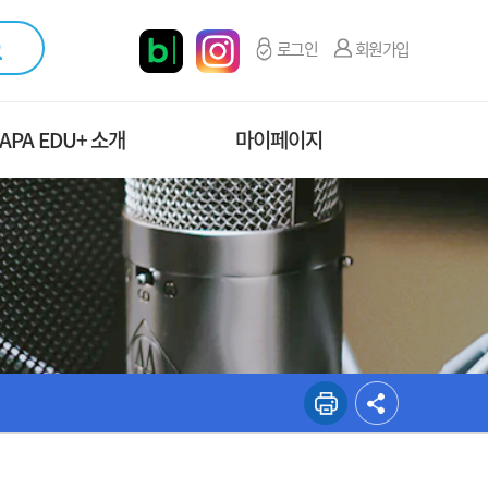
로그인
회원가입
APA EDU+ 소개
마이페이지
직도 및 연락처
마이페이지 메인
오시는길
수강신청관리
증명서 발급현황
교육설문조사
나의 문의내역
개인정보 관리
계산서 신청